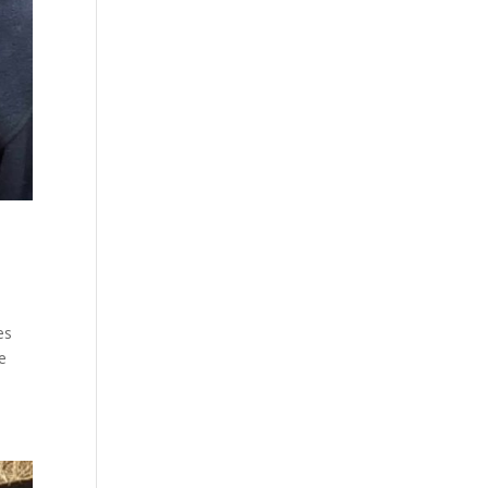
es
Le