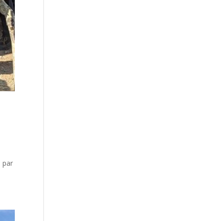
t
s par