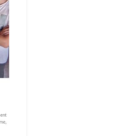
ient
ume,