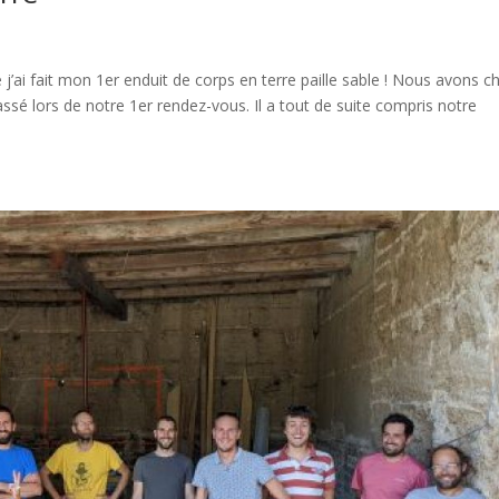
’ai fait mon 1er enduit de corps en terre paille sable ! Nous avons ch
assé lors de notre 1er rendez-vous. Il a tout de suite compris notre