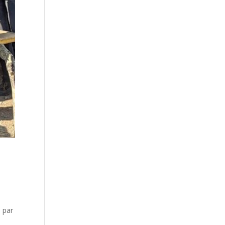
t
s par