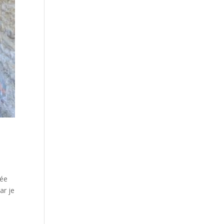
née
ar je