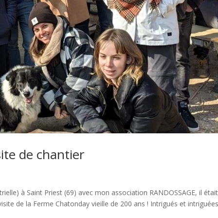
ite de chantier
strielle) à Saint Priest (69) avec mon association RANDOSSAGE, il étai
isite de la Ferme Chatonday vieille de 200 ans ! Intrigués et intriguée