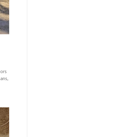
tors
sans,